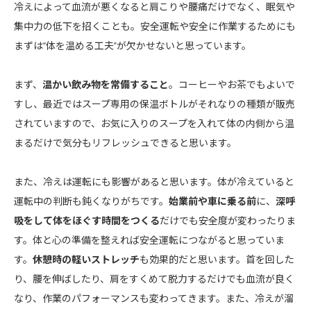
冷えによって血流が悪くなると肩こりや腰痛だけでなく、眠気や
集中力の低下を招くことも。安全運転や安全に作業するためにも
まずは“体を温める工夫”が欠かせないと思っています。
まず、
温かい飲み物を常備すること
。コーヒーやお茶でもよいで
すし、最近ではスープ専用の保温ボトルがそれなりの種類が販売
されていますので、お気に入りのスープを入れて体の内側から温
まるだけで気分もリフレッシュできると思います。
また、冷えは運転にも影響があると思います。体が冷えていると
運転中の判断も鈍くなりがちです。
始業前や車に乗る前
に、
深呼
吸をして体をほぐす時間をつくる
だけでも安全度が変わったりま
す。体と心の準備を整えれば安全運転につながると思っていま
す。
休憩時の軽いストレッチ
も効果的だと思います。首を回した
り、腰を伸ばしたり、肩をすくめて脱力するだけでも血流が良く
なり、作業のパフォーマンスも変わってきます。また、冷えが溜