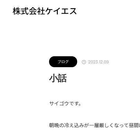
株式会社ケイエス
NEWS/BLOG
ブログ
小話
2023.12.09
ブログ
小話
サイゴウです。
朝晩の冷え込みが一層厳しくなって昼間